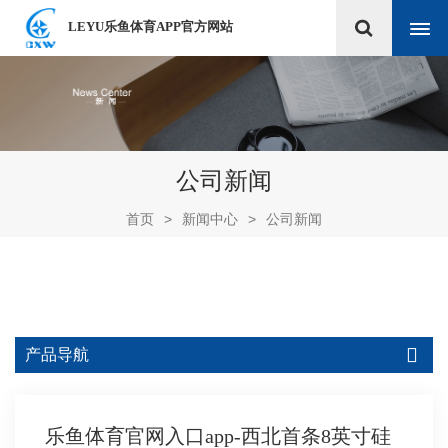
LEYU乐鱼体育APP官方网站
公司新闻
首页
>
新闻中心
>
公司新闻
产品导航
乐鱼体育官网入口app-西北首条8英寸硅