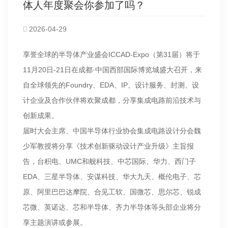
体人年度聚会你参加了吗？
2026-04-29
享誉全球的半导体产业盛会ICCAD-Expo（第31届）将于
11月20日-21日在成都·中国西部国际博览城盛大召开，来
自全球领先的Foundry、EDA、IP、设计服务、封测、设
计企业及合作伙伴将欢聚成都，分享集成电路前沿技术与
创新成果。
届时大会主席、中国半导体行业协会集成电路设计分会魏
少军教授将分享《技术创新驱动设计产业升级》主旨报
告，台积电、UMC和舰科技、中芯国际、华力、西门子
EDA、三星半导体、安谋科技、华大九天、概伦电子、芯
原、阿里巴巴达摩院、合见工软、国微芯、思尔芯、锐成
芯微、英诺达、芯和半导体、齐力半导体等头部企业将分
享主题演讲或参展。