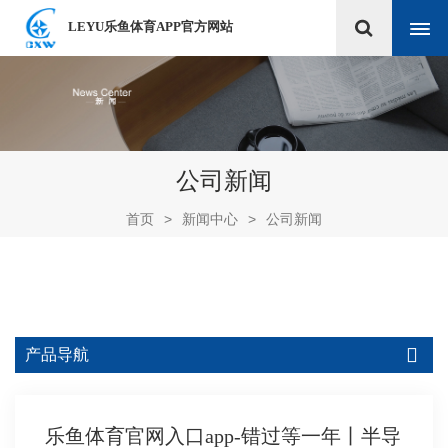
LEYU乐鱼体育APP官方网站
公司新闻
首页
>
新闻中心
>
公司新闻
产品导航
乐鱼体育官网入口app-错过等一年丨半导