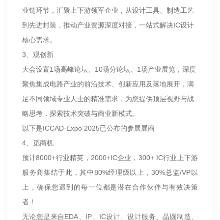
业链环节，汇聚上下游领军企业，从设计工具、制造工艺
到先进封装，推动产业资源深度对接，一站式解决IC设计
核心需求。
3、观创新
大会设置1场高峰论坛、10场分论坛、1场产业展览，深度
聚焦集成电路产业的前沿技术、创新应用及落地展开，满
足不同领域专业人士的精准需求，为您提供顶层视野与战
略思考，探索技术突破与商业新模式。
以下是ICCAD-Expo 2025已公布的参展展商
4、觅商机
预计8000+行业精英，2000+IC企业，300+ IC行业上下游
服务商集结于此，其中80%经理级以上，30%总监/VP以
上，确保您遇到的每一位都是潜在合作伙伴与有效决策
者！
无论您是来自EDA、IP、IC设计、设计服务、晶圆制造、