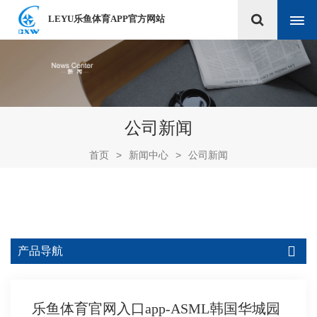
LEYU乐鱼体育APP官方网站
公司新闻
首页
>
新闻中心
>
公司新闻
产品导航
乐鱼体育官网入口app-ASML韩国华城园