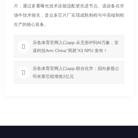
片，通过多重曝光技术还能适配更先进节点。该设备在市
场中技术领先，是众多芯片厂实现成熟制程与中高端制程
生产的核心装备。
乐鱼体育官网入口app-从无形IP到AI万象，安
谋科技Arm China“周易”X3 NPU 发布！
乐鱼体育官网入口app-联合化学：拟向参股公
司米莱芯程增资2亿元