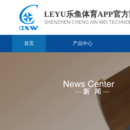
LEYU乐鱼体育APP官
SHENZHEN CHENG XIN WEI TECHNOL
首页
产品中心