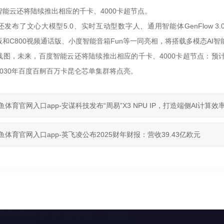
智能云还将陆续推出相应的千卡、4000卡超节点。
发布了文心大模型5.0、实时互动型数字人、通用智能体GenFlow 3.
摄版和C800视频通话版、小度智能音箱Fun等一同亮相，将搭载多模态AI
图，未来，百度智能云还将陆续推出相应的千卡、4000卡超节点：预计在
030年百度百舸百万卡昆仑芯单集群将点亮。
鱼体育官网入口app-安谋科技发布“周易”X3 NPU IP，打造端侧AI计算效
鱼体育官网入口app-英飞凌公布2025财年财报：营收39.43亿欧元