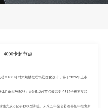
4000卡超节点
芯M100 针对大规模推理场景优化设计，将于2026年上市；
体性能提升50%；天池512超节点最高支持512卡极速互联，
节点就能完成万亿参数模型训练。未来五年昆仑芯都将按年推出新