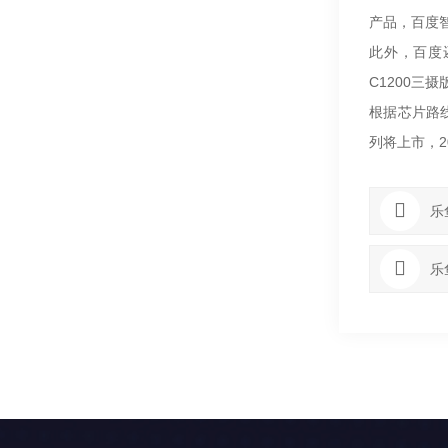
产品，百度
此外，百度还
C1200三
根据芯片路线
列将上市，2
乐
乐