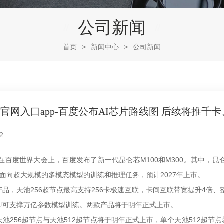
公司新闻
首页
>
新闻中心
>
公司新闻
官网入口app-百度公布AI芯片路线图 后续将推千卡、
2
，在百度世界大会上，百度发布了新一代昆仑芯M100和M300。其中，昆仑
0面向超大规模的多模态模型的训练和推理任务，预计2027年上市。
品，天池256超节点最高支持256卡极速互联，卡间互联带宽提升4倍、整
即可支撑万亿参数模型训练。两款产品将于明年正式上市。
天池256超节点与天池512超节点将于明年正式上市，单个天池512超