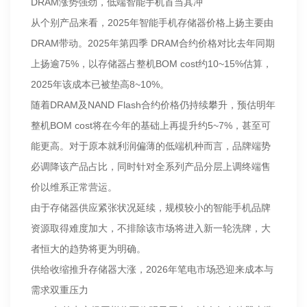
DRAM涨势强劲，低端智能手机首当其冲
从个别产品来看，2025年智能手机存储器价格上扬主要由
DRAM带动。2025年第四季 DRAM合约价格对比去年同期
上扬逾75%，以存储器占整机BOM cost约10~15%估算，
2025年该成本已被垫高8~10%。
随着DRAM及NAND Flash合约价格仍持续攀升，预估明年
整机BOM cost将在今年的基础上再提升约5~7%，甚至可
能更高。对于原本就利润偏薄的低端机种而言，品牌端势
必调降该产品占比，同时针对全系列产品分层上调终端售
价以维系正常营运。
由于存储器供应紧张状况延续，规模较小的智能手机品牌
资源取得难度加大，不排除该市场将进入新一轮洗牌，大
者恒大的趋势将更为明确。
供给收缩推升存储器大涨，2026年笔电市场恐迎来成本与
需求双重压力