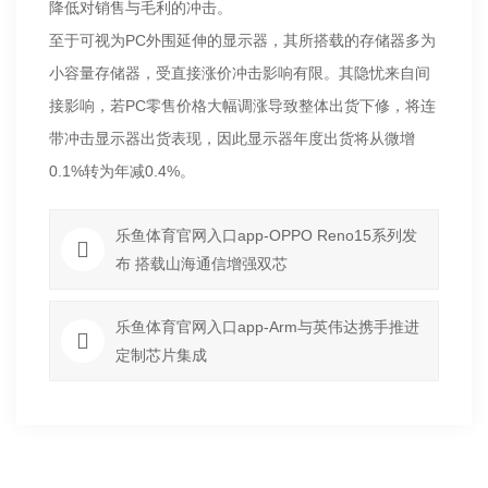
降低对销售与毛利的冲击。
至于可视为PC外围延伸的显示器，其所搭载的存储器多为
小容量存储器，受直接涨价冲击影响有限。其隐忧来自间
接影响，若PC零售价格大幅调涨导致整体出货下修，将连
带冲击显示器出货表现，因此显示器年度出货将从微增
0.1%转为年减0.4%。
乐鱼体育官网入口app-OPPO Reno15系列发
布 搭载山海通信增强双芯
乐鱼体育官网入口app-Arm与英伟达携手推进
定制芯片集成