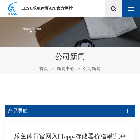
LEYU乐鱼体育APP官方网站
公司新闻
首页
>
新闻中心
>
公司新闻
产品导航
乐鱼体育官网入口app-存储器价格攀升冲