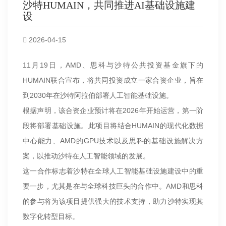
沙特HUMAIN，共同推进AI基础设施建
设
2026-04-15
11月19日，AMD、思科与沙特公共投资基金旗下的
HUMAIN联合宣布，将共同投资成立一家合资企业，旨在
到2030年在沙特阿拉伯部署人工智能基础设施。
根据声明，该合资企业预计将在2026年开始运营，第一阶
段将部署基础设施。此项目将结合HUMAIN的现代化数据
中心能力、AMD的GPU技术以及思科的基础设施解决方
案，以推动沙特在人工智能领域的发展。
这一合作标志着沙特在全球人工智能基础设施建设中的重
要一步，尤其是在与全球科技巨头的合作中。AMD和思科
的参与将为该项目提供强大的技术支持，助力沙特实现其
数字化转型目标。