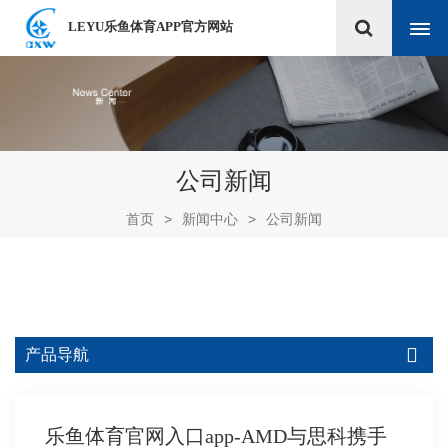
LEYU乐鱼体育APP官方网站
公司新闻
首页
>
新闻中心
>
公司新闻
产品导航
乐鱼体育官网入口app-AMD与思科携手