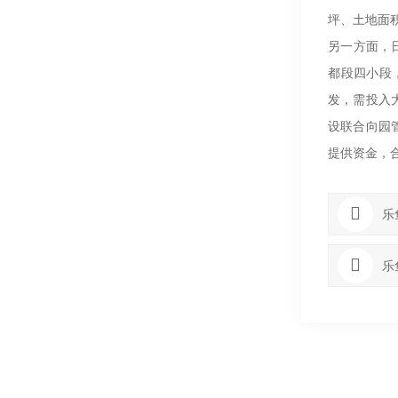
坪、土地面积
另一方面，
都段四小段
发，需投入
设联合向园
提供资金，合
乐
乐