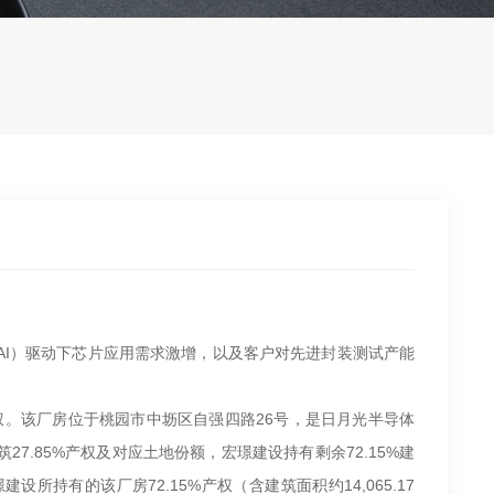
AI）驱动下芯片应用需求激增，以及客户对先进封装测试产能
权。该厂房位于桃园市中坜区自强四路26号，是日月光半导体
.85%产权及对应土地份额，宏璟建设持有剩余72.15%建
持有的该厂房72.15%产权（含建筑面积约14,065.17