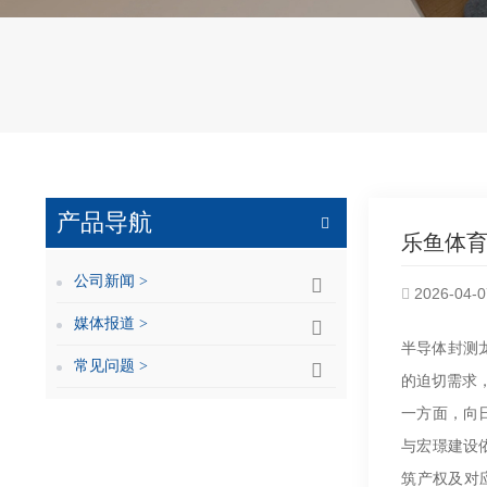
产品导航
乐鱼体育
公司新闻 >
2026-04-0
媒体报道 >
半导体封测
常见问题 >
的迫切需求
一方面，向
与宏璟建设依
筑产权及对应