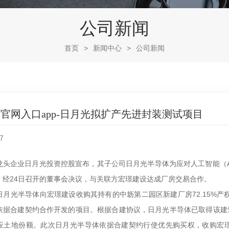
公司新闻
首页
>
新闻中心
>
公司新闻
官网入口app-日月光拟扩产先进封装测试项目
7
龙头企业日月光投资控股宣布，其子公司日月光半导体为应对人工智能（
，经24日召开的董事会决议，与关联方宏璟建设达成厂房交易合作。
日月光半导体向宏璟建设收购其持有的中坜第二园区新建厂房72.15%产
据合建契约合作开发的项目。根据合建协议，日月光半导体已取得该建筑27
土地份额。此次日月光半导体依据合建契约行使优先购买权，收购宏璟建设所