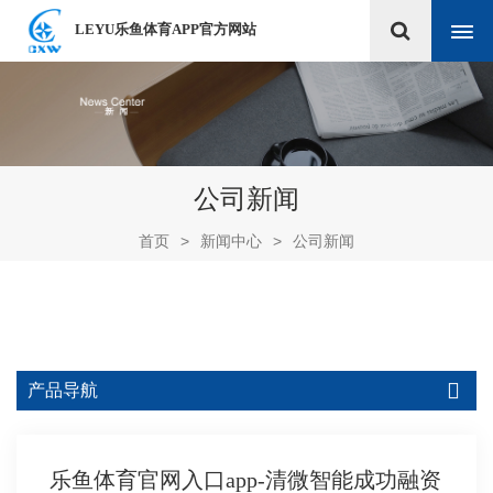
LEYU乐鱼体育APP官方网站
公司新闻
首页
>
新闻中心
>
公司新闻
产品导航
乐鱼体育官网入口app-清微智能成功融资