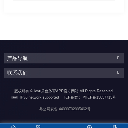
产品导航
联系我们
版权所有 © leyu乐鱼体育APP官方网站 All Rights Reserved.
IPv6 network supported
ICP备案 :
粤ICP备15057715号
粤公网安备 44030702005462号