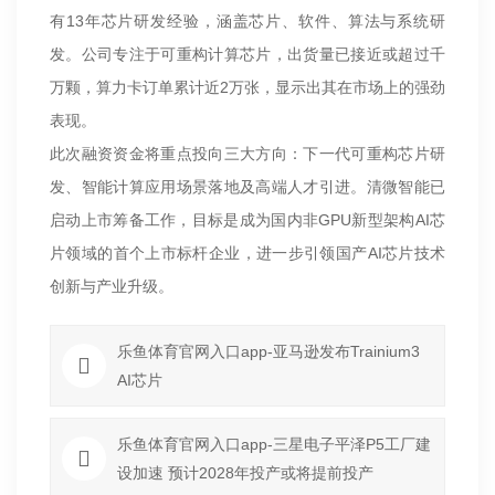
有13年芯片研发经验，涵盖芯片、软件、算法与系统研
发。公司专注于可重构计算芯片，出货量已接近或超过千
万颗，算力卡订单累计近2万张，显示出其在市场上的强劲
表现。
此次融资资金将重点投向三大方向：下一代可重构芯片研
发、智能计算应用场景落地及高端人才引进。清微智能已
启动上市筹备工作，目标是成为国内非GPU新型架构AI芯
片领域的首个上市标杆企业，进一步引领国产AI芯片技术
创新与产业升级。
乐鱼体育官网入口app-亚马逊发布Trainium3
AI芯片
乐鱼体育官网入口app-三星电子平泽P5工厂建
设加速 预计2028年投产或将提前投产