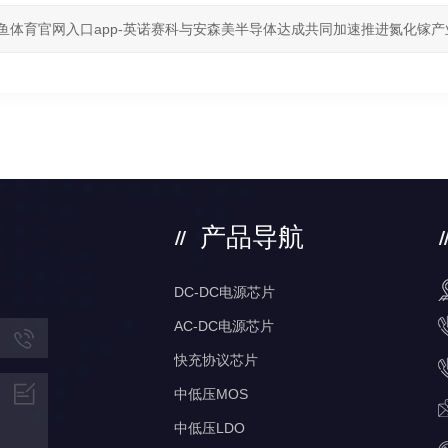
鱼体育官网入口app-英诺赛科与安森美半导体达成共同加速推进氮化镓
产品导航
DC-DC电源芯片
AC-DC电源芯片
快充协议芯片
中低压MOS
中低压LDO