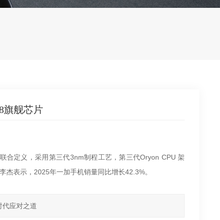
龙8旗舰芯片
合定义，采用第三代3nm制程工艺，第三代Oryon CPU 架
国区总裁李杰表示，2025年一加手机销量同比增长42.3%。
I时代应对之道