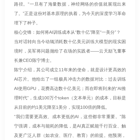
路径。“一旦有了海量数据，神经网络的价值就展现出来
了。”正是这份对基本原理的执着，为今天的深度学习革命
埋下了种子。
核心交锋：如何将AI训练成本从“数十亿”降至“一美分”？
当对话转向当今动辄消耗数十亿美元训练大模型的现实困
境时，吴军将问题抛给了在场的实践者——云天励飞董事
长兼CEO陈宁博士。
陈宁介绍，其公司成立11年来的使命，就是设计更高效的
AI芯片。他给出了一组极具冲击力的数据对比：过去训练
AI使用GPU，花费高达数十亿美元；而在即将到来的“AI推
理时代”，生成100万个token（文本单元）的成本，目标是
从目前的约1美元降至1美分，实现100倍的降低。
“我们需要更高效、成本更低的AI，这些都非常重要。”陈
宁强调，成本与能耗的降低，是AI真正赋能千行百业、触
及更广泛人群（如农业、医疗、教育）的前提。他预测，