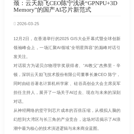
颈：云天励飞CEO陈宁浅谈“GPNPU+3D
Memory”的国产AI芯片新范式
2026-03-25
12月2日，在香港举行的2025 GIS大会开幕式暨全球创新
领袖峰会上，一场汇聚AI领域“全明星阵容”的巅峰对话引
发关注。
对话双方为诺贝尔物理学奖获得者、“AI教父”杰弗里・辛
顿，深圳云天励飞技术股份有限公司董事长兼CEO 陈宁，
同时由硅谷著名计算机科学家 、硅谷高创会大会主席吴军
担任主持人，展开了一场关于AI过去、现在与未来的深刻
对话。
从神经网络的坚守到芯片成本的百倍压缩，从模拟人脑的
幻想到大湾区与长三角的产业竞合，这场对话揭示了AI浪
潮中最为核心的技术演进逻辑与未来商业蓝图。