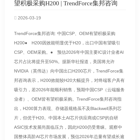
望积极采购H200 | TrendForce集邦咨询
2026-03-19
TrendForce集邦咨询: 中国CSP、OEM有望积极采购
H200● H200因效能明显优于H20，出口中国有望吸引
CSP、OEM采购。● 预估2026年中国主要IC设计业者AI
芯片占比将提升至50%。据新华社报道，美国将允许
NVIDIA（英伟达）向中国出口H200芯片，TrendForce集
邦咨询表示，H200效能较H20大幅提升，对终端客户具有
吸引力，若2026年能顺利销售，预期中国CSP（云端服务
业者）、OEM皆有望积极采购。TrendForce集邦咨询指
出，H200算力表现、存储器规格虽不及Blackwell系列芯
片，但优于H20。中国本土AI芯片供应商或CSP的自研
ASIC技术发展尚面临压力，因此H200仍受青睐。观察中
国整体高阶AI芯片市场发展，预估2026年总量有望成长逾