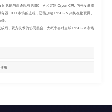
 团队能与高通现有 RISC - V 和定制 Oryon CPU 的开发形成
器 CPU 市场的进程，还能加速 RISC - V 架构在物联网、
瓶颈。
后，双方技术的协同整合，大概率会对全球 RISC - V 市场
入使用