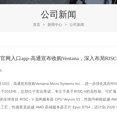
公司新闻
首页
>
新闻中心
>
公司新闻
网入口app-高通宣布收购Ventana，深入布局RISC
5
10日，高通宣布收购Ventana Micro Systems Inc.，进一步强化其在
a成立于2018年，总部位于库比蒂诺，专注于基于RISC-V的高性能
的全球首款 RISC - V 架构服务器 CPU Veyron V1，性能号称能超越 AM
 工艺，性能更是超越 AMD 高端服务器芯片 Epyc 9754，还计划 202