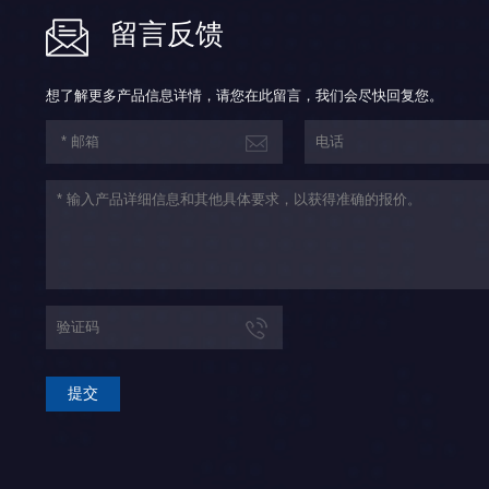
留言反馈
想了解更多产品信息详情，请您在此留言，我们会尽快回复您。