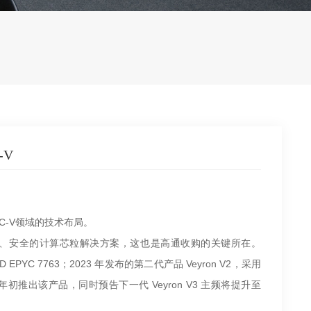
-V
RISC-V领域的技术布局。
、可扩展、安全的计算芯粒解决方案，这也是高通收购的关键所在。
D EPYC 7763；2023 年发布的第二代产品 Veyron V2，采用
6 年初推出该产品，同时预告下一代 Veyron V3 主频将提升至