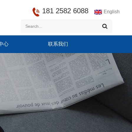
181 2582 6088
English
中心
联系我们