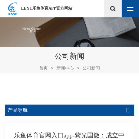
LEYU乐鱼体育APP官方网站
公司新闻
首页
>
新闻中心
>
公司新闻
产品导航
乐鱼体育官网入口app-紫光国微：成立中