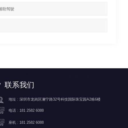
级辅助驾驶
联系我们
地址 : 深圳市龙岗区澜宁路32号科技国际珠宝园A2栋6楼
电话 :
181 2582 6088
座机 :
181 2582 6088