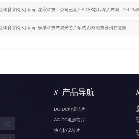
鱼体育官网入口app-星宸科技：公司已量产ADAS芯片深入布局 L1~L2
鱼体育官网入口app-安孚科技布局光芯片领域 战略领投苏州易缆微
产品导航
DC-DC电源芯片
AC-DC电源芯片
快充协议芯片