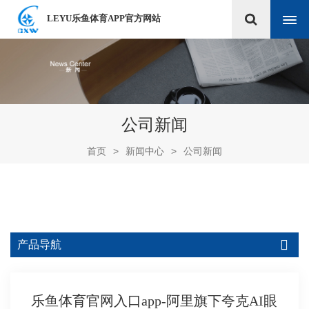
LEYU乐鱼体育APP官方网站
公司新闻
首页
>
新闻中心
>
公司新闻
产品导航
乐鱼体育官网入口app-阿里旗下夸克AI眼