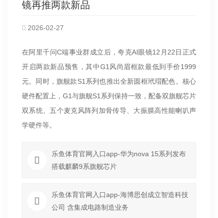
镜再推两款新品
2026-02-27
在阿里千问C端事业群成立后，夸克AI眼镜12月22日正式
开启两款新品预售，其中G1风尚眉框款最低到手价1999
元。同时，旗舰款S1系列也推出全新圆框玳瑁配色。核心
硬件配置上，G1与旗舰S1系列保持一致，配备双旗舰芯片
双系统、五个麦克风阵列加骨传导、大振膜高性能喇叭声
学硬件等。
乐鱼体育官网入口app-华为nova 15系列发布
搭载麒麟9系旗舰芯片
乐鱼体育官网入口app-海博思创成立智造科技
公司 含集成电路制造业务