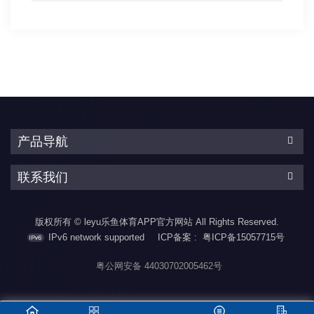
产品导航
联系我们
版权所有 © leyu乐鱼体育APP官方网站 All Rights Reserved.
IPv6 network supported
ICP备案 :
粤ICP备15057715号
粤公网安备 44030702005462号