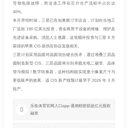
导致电路故障，而这道工序在芯片生产流程中占比达
40%。
本月早些时候，三星已告知奥斯汀市议会，计划向当地工
厂追加 190 亿美元投资，资金将用于设备的维修、维护及
先进设备采购。消息人士透露，这笔额外投资与三星 8 月
获得的苹果 CIS 新供应协议直接相关。
三星计划采用晶圆对晶圆混合键合技术，通过堆叠三层晶
圆制造新型 CIS。三层晶圆将分别承载光电二极管、晶体
管与模拟 / 数字转换器，这种结构能实现更小像素尺寸与
更低噪声的效果。该 CIS 新产线预计最早于 2026 年 3 月
投产。
乐鱼体育官网入口app-通潮精密获超亿元股权
融资