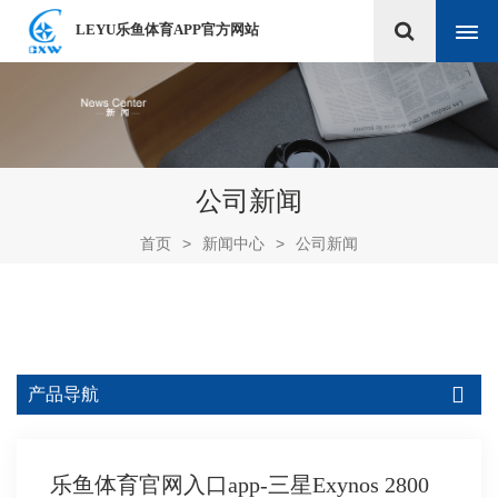
LEYU乐鱼体育APP官方网站
公司新闻
首页
>
新闻中心
>
公司新闻
产品导航
乐鱼体育官网入口app-三星Exynos 2800