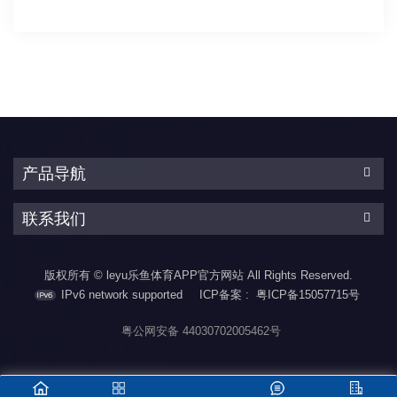
产品导航
联系我们
版权所有 © leyu乐鱼体育APP官方网站 All Rights Reserved.
IPv6 network supported
ICP备案 :
粤ICP备15057715号
粤公网安备 44030702005462号