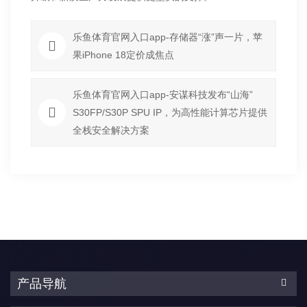
乐鱼体育官网入口app-存储器“涨”声一片，苹
果iPhone 18定价成焦点
乐鱼体育官网入口app-安谋科技发布“山海”
S30FP/S30P SPU IP，为高性能计算芯片提供
全栈安全解决方案
产品导航