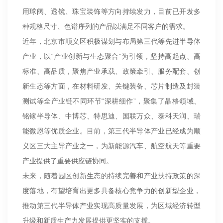
用球阀、透镜、珠宝装饰等方向持续发力，目前已开发多
种规格尺寸、色谱序列的产品以满足不同客户的需求。
近年，北京市顺义区积极谋划与布局第三代等先进半导体
产业，以“产业创新与生态聚合”为引领，坚持高起点、高
标准、高品质，聚焦产业承载、政策牵引、服务配套、创
新生态等方面，在材料研发、关键装备、芯片制造及封装
测试等全产业链不同环节“深耕细作”，聚集了晶格领域、
铭镓半导体、中博芯、特思迪、国联万众、泰科天润、瑞
能微恩等优质企业。目前，第三代半导体产业已经成为顺
义区三大主导产业之一，为新能源汽车、航空航天等重要
产业提供了重要供应链协同。
未来，随着园区创新生态的持续完善和产业扶持政策的深
度落地，有望培育出更多具备核心竞争力的创新型企业，
推动第三代半导体产业实现高质量发展，为区域经济转型
升级和新质生产力发展提供更坚实的支撑。