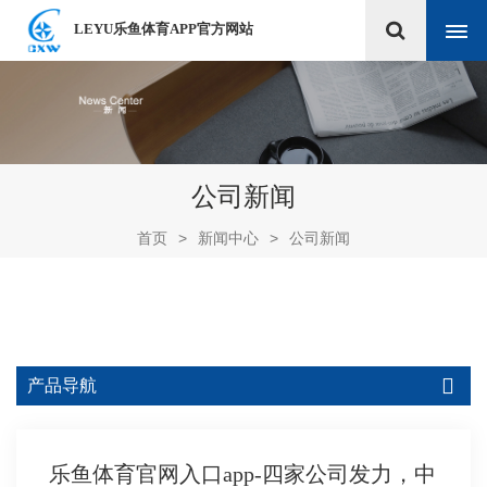
LEYU乐鱼体育APP官方网站
公司新闻
首页
>
新闻中心
>
公司新闻
产品导航
乐鱼体育官网入口app-四家公司发力，中