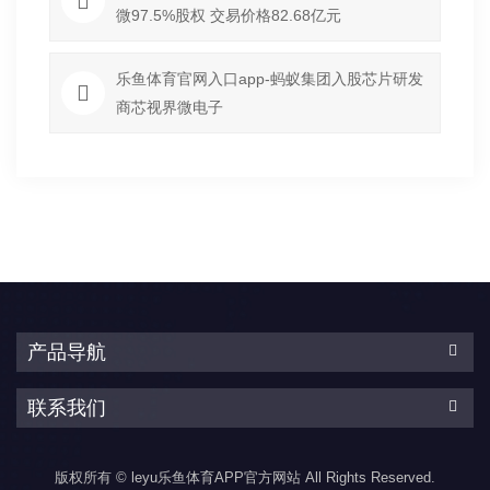
微97.5%股权 交易价格82.68亿元
乐鱼体育官网入口app-蚂蚁集团入股芯片研发
商芯视界微电子
产品导航
联系我们
版权所有 © leyu乐鱼体育APP官方网站 All Rights Reserved.