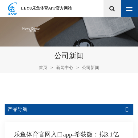
LEYU乐鱼体育APP官方网站
公司新闻
首页
>
新闻中心
>
公司新闻
产品导航
乐鱼体育官网入口app-希荻微：拟3.1亿