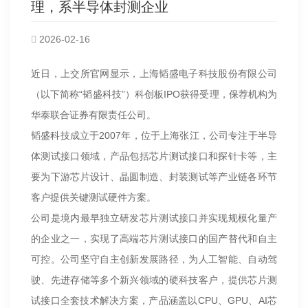
理，系半导体封测企业
2026-02-16
近日，上交所官网显示，上海韬盛电子科技股份有限公司
（以下简称“韬盛科技”）科创板IPO获得受理，保荐机构为
华泰联合证券有限责任公司。
韬盛科技成立于2007年，位于上海张江，公司专注于半导
体测试接口领域，产品包括芯片测试接口和探针卡等，主
要为下游芯片设计、晶圆制造、封装测试等产业链各环节
客户提供关键测试硬件方案。
公司是境内最早独立研发芯片测试接口并实现规模化量产
的企业之一，实现了高端芯片测试接口的国产替代和自主
可控。公司坚守自主创新发展路径，为人工智能、自动驾
驶、先进存储等多个新兴领域的硬科技客户，提供芯片测
试接口全套技术解决方案，产品涵盖以CPU、GPU、AI芯