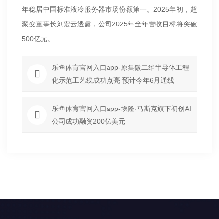
年稳居中国标准液冷服务器市场份额第一。2025年初，超
聚变董事长刘宏云透露，公司2025年全年营收目标将突破
500亿元。
乐鱼体育官网入口app-原集微二维半导体工程
化示范工艺线成功点亮 预计今年6月通线
乐鱼体育官网入口app-埃隆·马斯克旗下初创AI
公司成功融资200亿美元