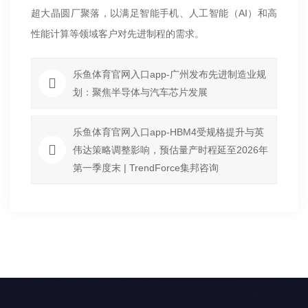
超大晶圆厂聚落，以满足智能手机、人工智能（AI）和高
性能计算等领域客户对先进制程的需求。
乐鱼体育官网入口app-广州发布先进制造业规
划：聚焦半导体与汽车芯片发展
乐鱼体育官网入口app-HBM4受规格提升与英
伟达策略调整影响，预估量产时程延至2026年
第一季度末 | TrendForce集邦咨询