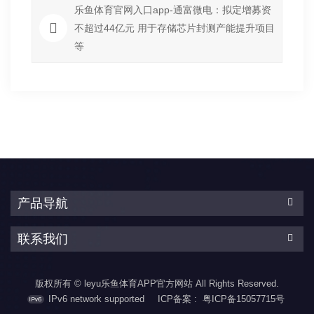
乐鱼体育官网入口app-通富微电：拟定增募资
不超过44亿元 用于存储芯片封测产能提升项目
等
产品导航
联系我们
版权所有 © leyu乐鱼体育APP官方网站 All Rights Reserved.
IPv6 network supported
ICP备案 :
粤ICP备15057715号