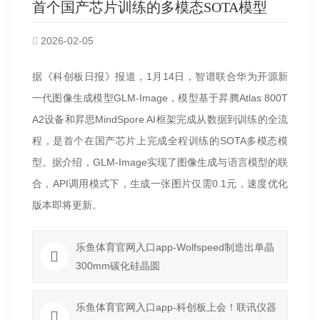
首个国产芯片训练的多模态SOTA模型
2026-02-05
据《科创板日报》报道，1月14日，智谱联合华为开源新
一代图像生成模型GLM-Image，模型基于昇腾Atlas 800T
A2设备和昇思MindSpore AI框架完成从数据到训练的全流
程，是首个在国产芯片上完成全程训练的SOTA多模态模
型。据介绍，GLM-Image实现了图像生成与语言模型的联
合，API调用模式下，生成一张图片仅需0.1元，速度优化
版本即将更新。
乐鱼体育官网入口app-Wolfspeed制造出单晶
300mm碳化硅晶圆
乐鱼体育官网入口app-科创板上会！联讯仪器