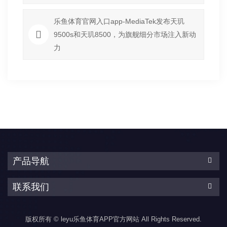
乐鱼体育官网入口app-MediaTek发布天玑
9500s和天玑8500，为旗舰细分市场注入新动
力
产品导航
联系我们
版权所有 © leyu乐鱼体育APP官方网站 All Rights Reserved.