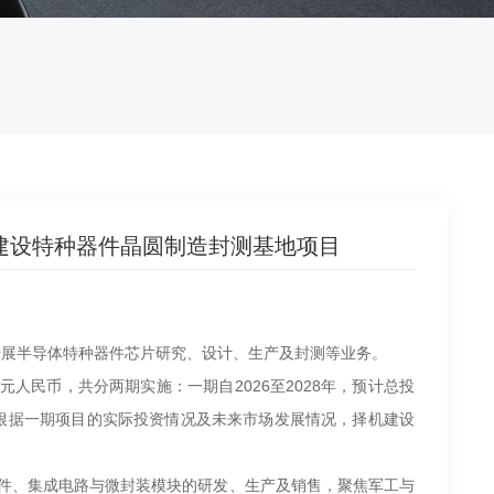
元建设特种器件晶圆制造封测基地项目
开展半导体特种器件芯片研究、设计、生产及封测等业务。
人民币，共分两期实施：一期自2026至2028年，预计总投
期根据一期项目的实际投资情况及未来市场发展情况，择机建设
器件、集成电路与微封装模块的研发、生产及销售，聚焦军工与