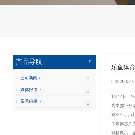
产品导航
乐鱼体育
公司新闻 >
2026-02-0
媒体报道 >
1月14日
常见问题 >
为支撑业务
资3亿元，
半导体芯片
资料显示，