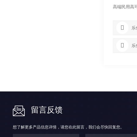
高端民用高
乐
乐
留言反馈
想了解更多产品信息详情，请您在此留言，我们会尽快回复您。