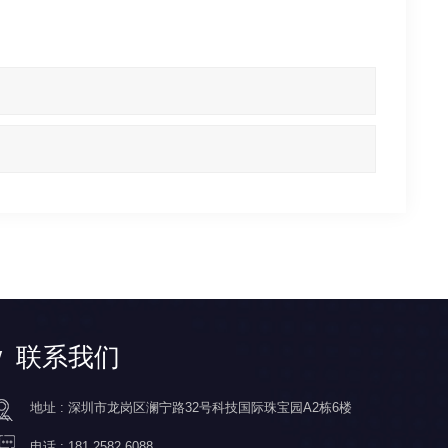
联系我们
地址 : 深圳市龙岗区澜宁路32号科技国际珠宝园A2栋6楼
电话 :
181 2582 6088