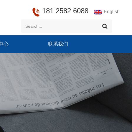
181 2582 6088
English
中心
联系我们