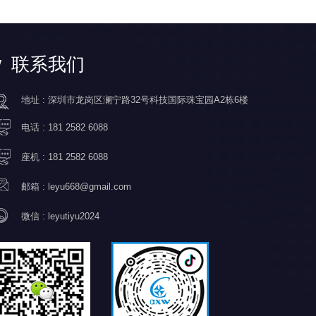
联系我们
地址 : 深圳市龙岗区澜宁路32号科技国际珠宝园A2栋6楼
电话 :
181 2582 6088
座机 :
181 2582 6088
邮箱 :
leyu668@gmail.com
微信 :
leyutiyu2024