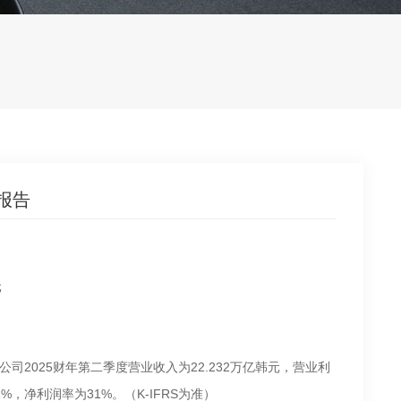
务报告
元
。公司2025财年第二季度营业收入为22.232万亿韩元，营业利
1%，净利润率为31%。（K-IFRS为准）