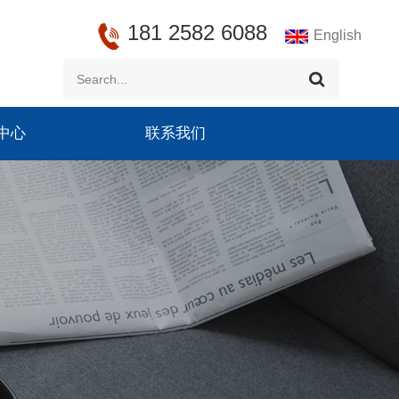
181 2582 6088
English
中心
联系我们