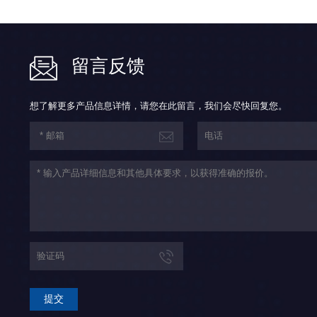
留言反馈
想了解更多产品信息详情，请您在此留言，我们会尽快回复您。