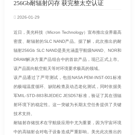
256Gb耐辐射闪存 获完整太空认证
2026-01-29
近日，美光科技（Micron Technology）宣布推出业界最高
密度、耐辐射的SLC NAND产品。据了解，此次推出的耐
辐射256Gb SLC NAND是美光涵盖宇航级NAND、NOR和
DRAM解决方案产品组合中的首款产品，现已正式上市。
该产品面向航空航天等对环境要求极高的领域。
该产品通过了严苛测试，包括NASA PEM-INST-001标准
的极端温度循环、缺陷检查及动态老化测试，同时依据美
军MIL-STD-883和JEDEC JESD57标准，验证了其在强辐
射环境下的稳定性。这一突破为长期太空任务提供了关键
技术支持。
耐辐射存储技术在宇航级应用中尤为重要，因为宇宙环境
中的高辐射会对电子设备造成严重影响。美光此次推出的