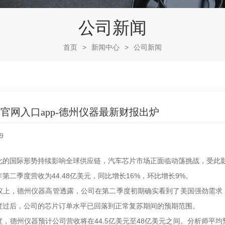
公司新闻
首页
>
新闻中心
>
公司新闻
官网入口app-德州仪器最新财报出炉
9
化的国际形势持续影响全球供应链，汽车芯片市场正面临动荡挑战，受此
第二季度营收为44.48亿美元，同比增长16%，环比增长9%。
议上，德州仪器高管透露，公司在第二季度初期确实看到了美国强劲需求
度过后，公司的芯片订单水平已回落到正常复苏期间的预期范围。
，德州仪器预计公司营收将在44.5亿美元至48亿美元之间。分析师平均