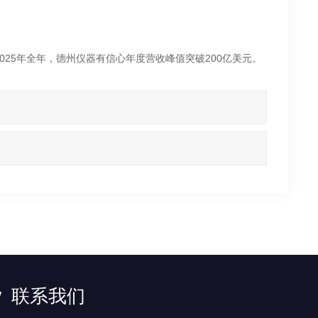
25年全年，德州仪器有信心年度营收峰值突破200亿美元。
联系我们