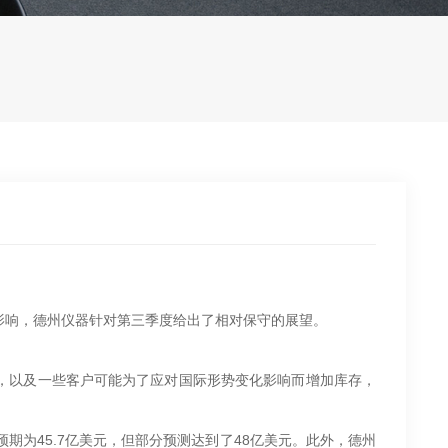
影响，德州仪器针对第三季度给出了相对保守的展望。
，以及一些客户可能为了应对国际形势变化影响而增加库存，
预期为45.7亿美元，但部分预测达到了48亿美元。此外，德州