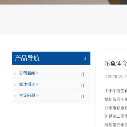
产品导航
乐鱼体育
公司新闻 >
2026-01-2
媒体报道 >
由于不断变
常见问题 >
德州仪器今年
业绩电话会
但是第二季
展望第三季度