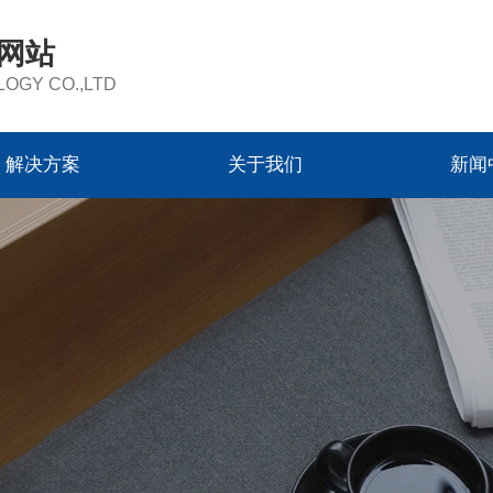
方网站
OGY CO.,LTD
解决方案
关于我们
新闻