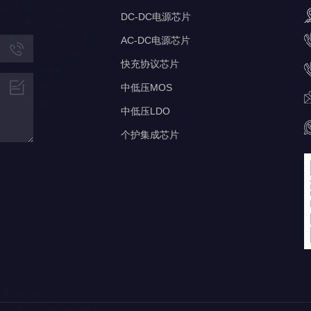
DC-DC电源芯片
AC-DC电源芯片
快充协议芯片
中低压MOS
中低压LDO
个护集成芯片