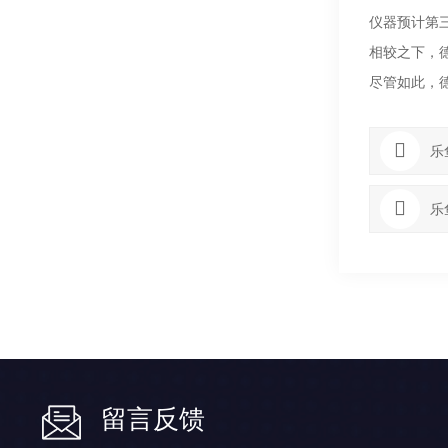
仪器预计第三
相较之下，
尽管如此，
乐
乐
留言反馈