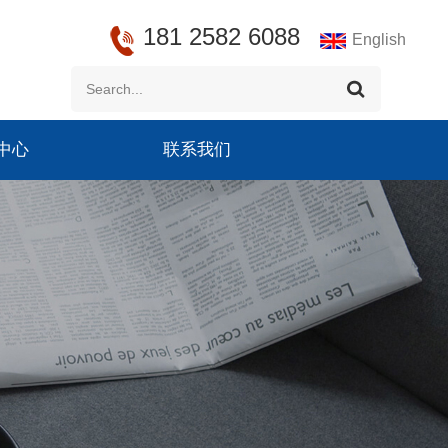
181 2582 6088
English
中心
联系我们