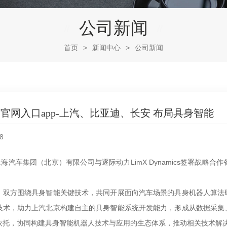
公司新闻
首页
>
新闻中心
>
公司新闻
官网入口app-上汽、比亚迪、长安 布局具身智能
8
上海汽车集团（北京）有限公司与逐际动力LimX Dynamics签署战
，双方围绕具身智能关键技术，共同开展面向汽车场景的具身机器人算法
技术，助力上汽北京构建自主的具身智能系统开发能力，形成从数据采集
依托，协同构建具身智能机器人技术与应用的生态体系，推动相关技术解