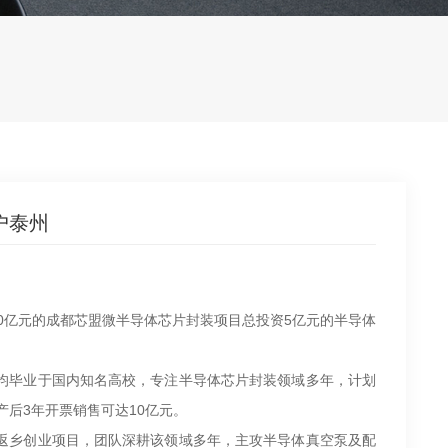
户泰州
0亿元的成都芯盟微半导体芯片封装项目总投资5亿元的半导体
均毕业于国内知名高校，专注半导体芯片封装领域多年，计划
产后3年开票销售可达10亿元。
返乡创业项目，团队深耕该领域多年，主攻半导体真空泵及配