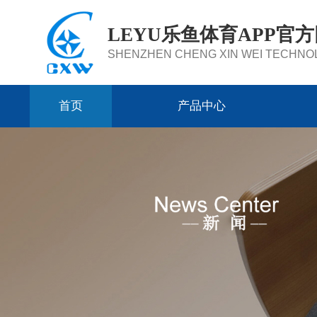
LEYU乐鱼体育APP官
SHENZHEN CHENG XIN WEI TECHNOL
首页
产品中心