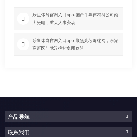
乐鱼体育官网入口app-国产半导体材料公司南
大光电，重大人事变动
乐鱼体育官网入口app-聚焦光芯屏端网，东湖
高新区与武汉投控集团签约
产品导航
联系我们