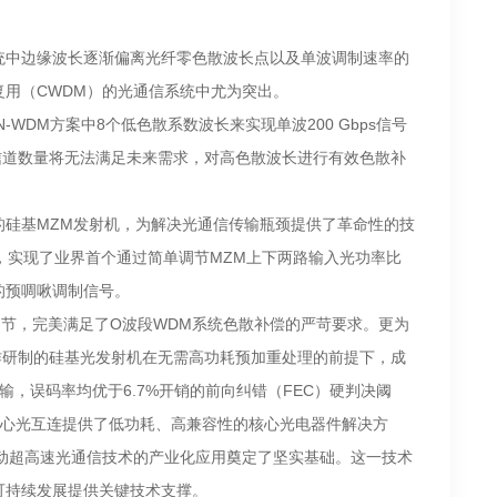
统中边缘波长逐渐偏离光纤零色散波长点以及单波调制速率的
用（CWDM）的光通信系统中尤为突出。
N-WDM方案中8个低色散系数波长来实现单波200 Gbps信号
的信道数量将无法满足未来需求，对高色散波长进行有效色散补
硅基MZM发射机，为解决光通信传输瓶颈提供了革命性的技
器，实现了业界首个通过简单调节MZM上下两路输入光功率比
的预啁啾调制信号。
准调节，完美满足了O波段WDM系统色散补偿的严苛要求。更为
，本工作研制的硅基光发射机在无需高功耗预加重处理的前提下，成
10 km传输，误码率均优于6.7%开销的前向纠错（FEC）硬判决阈
s数据中心光互连提供了低功耗、高兼容性的核心光电器件解决方
动超高速光通信技术的产业化应用奠定了坚实基础。这一技术
可持续发展提供关键技术支撑。