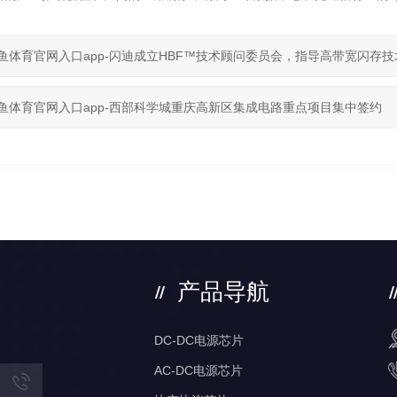
鱼体育官网入口app-闪迪成立HBF™技术顾问委员会，指导高带宽闪存
鱼体育官网入口app-西部科学城重庆高新区集成电路重点项目集中签约
产品导航
DC-DC电源芯片
AC-DC电源芯片