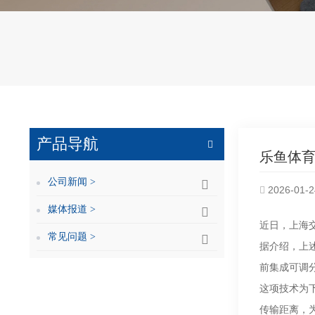
产品导航
乐鱼体育
公司新闻 >
2026-01-2
媒体报道 >
近日，上海
常见问题 >
据介绍，上述
前集成可调
这项技术为下
传输距离，