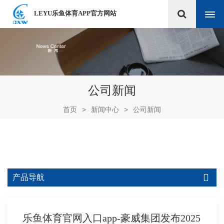
LEYU乐鱼体育APP官方网站
公司新闻
首页
>
新闻中心
>
公司新闻
产品导航
乐鱼体育官网入口app-豪威集团发布2025