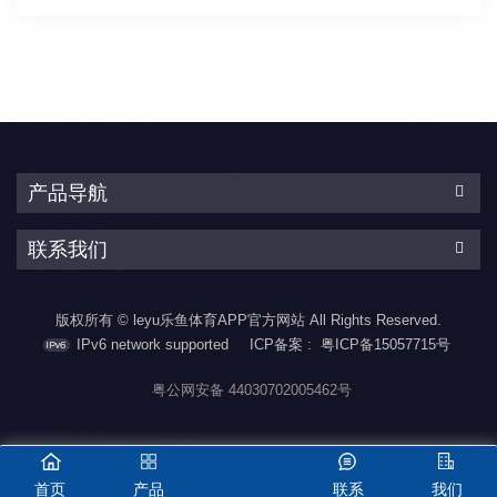
产品导航
联系我们
版权所有 © leyu乐鱼体育APP官方网站 All Rights Reserved.
IPv6 network supported
ICP备案 :
粤ICP备15057715号
粤公网安备 44030702005462号
首页
产品
联系
我们