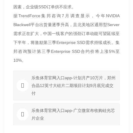
因素，企业级SSD订单供不应求。
据TrendForce集邦咨询7月调查显示，今年NVIDIA
Blackwell平台出货量逐季升高，且北美地区通用型Server
需求正在扩大，中国一线客户的强劲订单动能可望延续至
下半年，将激励第三季Enterprise SSD需求持续成长。集
邦咨询预计第三季Enterprise SSD合约价将上涨5%至
10%。
乐鱼体育官网入口app-计划月产10万片，郑州
合晶12英寸大硅片二期项目计划9月底完成交
付
乐鱼体育官网入口app-广立微宣布收购硅光芯
片企业