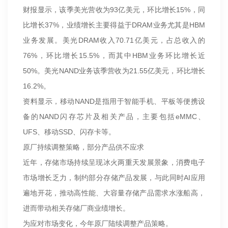
财报显示，该季美光营收为93亿美元，环比增长15%，同
比增长37%，业绩增长主要得益于DRAM业务尤其是HBM
业务发展。美光DRAM收入70.71亿美元，占总收入的
76%，环比增长15.5%，而其中HBM业务环比增长近
50%。美光NAND业务该季营收为21.55亿美元，环比增长
16.2%。
资料显示，移动NAND是指用于智能手机、平板等便携设
备的NAND闪存芯片及相关产品，主要包括eMMC、
UFS、移动SSD、闪存卡等。
原厂持续调整策略，部分产品供不应求
近年，存储市场持续呈现冰火两重天发展景象，消费电子
市场增长乏力，制约部分存储产品发展，与此同时AI应用
遍地开花，推动高性能、大容量存储产品需求水涨船高，
进而带动相关存储厂商业绩增长。
为应对市场变化，今年原厂陆续调整产品策略。