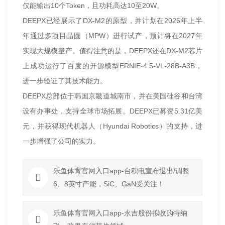
仅能输出10个Token，且功耗高达10至20W。
DEEPX已经展示了DX-M2的原型，并计划在2026年上半
年通过多项目晶圆（MPW）进行试产，预计将在2027年
实现大规模量产。值得注意的是，DEEPX还在DX-M2芯片
上成功运行了百度的开源模型ERNIE-4.5-VL-28B-A3B，
进一步验证了其技术能力。
DEEPX总部位于韩国京畿道城南市，并在美国硅谷和台湾
设有办事处，支持全球市场拓展。DEEPX已募资5.31亿美
元，并获得现代机器人（Hyundai Robotics）的支持，进
一步增强了公司的实力。
乐鱼体育官网入口app-台积电宣布退出/调整
6、8英寸产能，SiC、GaN受关注！
乐鱼体育官网入口app-永吉股份拟收购特纳