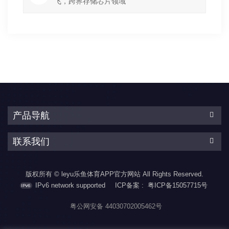
飞，跨界存储芯片领域
产品导航
联系我们
版权所有 © leyu乐鱼体育APP官方网站 All Rights Reserved.
IPv6 network supported
ICP备案 :
粤ICP备15057715号
粤公网安备 44030702005462号