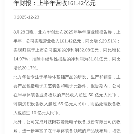
年财报：上半年营收161.42亿元
2025-12-23
8月28日晚，北方华创发布2025年半年度业绩报告称，上
半年，公司实现营业收入161.42亿元，同比增长29.51%；
实现归属于上市公司股东的净利润32.08亿元，同比增长
14.97%；扣除非经常性损益的净利润为31.81亿元，同比
增长20.17%。
北方华创专注于半导体基础产品的研发、生产和销售，主
要产品包括电子工艺装备和电子元器件。报告期内，公司
在半导体装备业务板块的产品收入超过 50 亿元人民币，
薄膜沉积设备收入超过 65 亿元人民币，而热处理设备收
入也超过 10 亿元人民币。
此外，公司完成对沈阳芯源微电子设备股份有限公司的收
购，进一步丰富了在半导体装备领域的产品线布局，增强