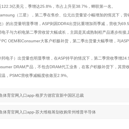
122.3亿美元，季增达25.8%，市占上升至38.7%，蝉联第一名。
amsung（三星），第二季在售价、位元出货量皆小幅增加的情况下，营收成长
（美光）的出货量明显季增，ASP则因DDR4出货比重增加而季减，营收为69
邦电子与力积电第二季营收皆大幅成长，主因是其成熟制程产品逐步衔接上
PC OEM和Consumer大客户积极补货，第二季出货量大幅季增，与A
d（华邦电子）出货量也明显季增，在ASP持平的情况下，第二季营收季增24
nsumer DRAM产品，不包含DRAM代工业务，在客户积极补货下，其营
温，PSMC营收季减幅度收敛至2.9%。
鱼体育官网入口app-格罗方德官宣新中国区总裁
鱼体育官网入口app-苏大维格筹划收购常州维普半导体