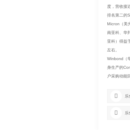
度，营收接近
排名第二的S
Micron
南亚科、华
亚科）得益于
左右。
Winbon
身生产的Co
户采购动能回
乐
乐