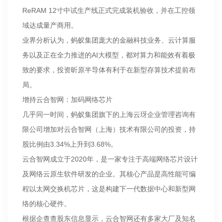
ReRAM 12寸中试生产线正式完成装机验收，并在工控领
域达成量产商用。
业界分析认为，蚂蚁集团庞大的金融科技业务、云计算服
务以及正在全力推进的AI大模型，都对算力和能效有着极
致的要求，投资昕原半导体有利于在新型存算技术提前布
局。
增持云合智网：加码网络芯片
几乎同一时间，蚂蚁集团旗下的上海云玡企业管理咨询有
限公司增加对云合智网（上海）技术有限公司的投资，持
股比例由3.34%上升到3.68%。
云合智网成立于2020年，是一家专注于高端网络芯片设计
及网络云原生软件研发的企业。其核心产品是高性能可编
程以太网交换机芯片，这是构建下一代数据中心和新型网
络的核心硬件。
根据企查查股东信息显示，云合智网还有多家大厂及知名