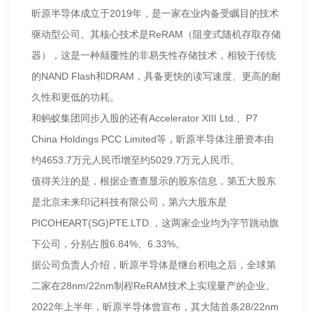
昕原半导体成立于2019年，是一家在业内备受瞩目的技术
驱动型公司。其核心技术是ReRAM（阻变式随机存取存储
器），这是一种颠覆性的非易失性存储技术，相较于传统
的NAND Flash和DRAM，具备更快的读写速度、更高的耐
久性和更低的功耗。
和蚂蚁集团同步入股的还有Accelerator XIII Ltd.、P7
China Holdings PCC Limited等，昕原半导体注册资本由
约4653.7万元人民币增至约5029.7万元人民币。
值得关注的是，根据企查查显示的股东信息，第五大股东
是北京未来印记科技有限公司，第六大股东是
PICOHEART(SG)PTE.LTD.，这两家企业均为字节跳动旗
下公司，分别占股6.84%、6.33%。
据公司负责人介绍，昕原半导体是继台积电之后，全球第
二家在28nm/22nm制程ReRAM技术上实现量产的企业。
2022年上半年，昕原半导体曾宣布，其大陆首条28/22nm