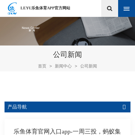
LEYU乐鱼体育APP官方网站
公司新闻
首页
>
新闻中心
>
公司新闻
产品导航
乐鱼体育官网入口app-一周三投，蚂蚁集