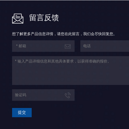
留言反馈
想了解更多产品信息详情，请您在此留言，我们会尽快回复您。