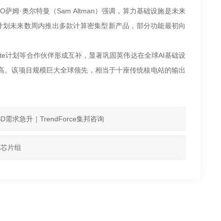
O萨姆·奥尔特曼（Sam Altman）强调，算力基础设施是未来
I计划未来数周内推出多款计算密集型新产品，部分功能最初向
rgate计划等合作伙伴形成互补，显著巩固英伟达在全球AI基础设
高。该项目规模巨大全球领先，相当于十座传统核电站的输出
D需求急升｜TrendForce集邦咨询
列芯片组