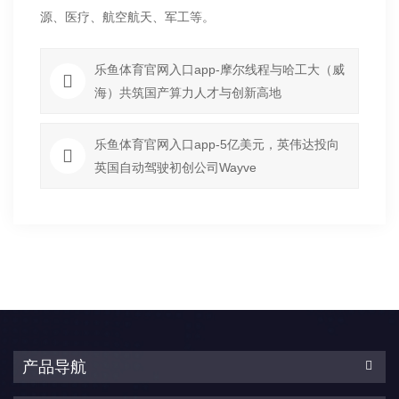
源、医疗、航空航天、军工等。
乐鱼体育官网入口app-摩尔线程与哈工大（威
海）共筑国产算力人才与创新高地
乐鱼体育官网入口app-5亿美元，英伟达投向
英国自动驾驶初创公司Wayve
产品导航