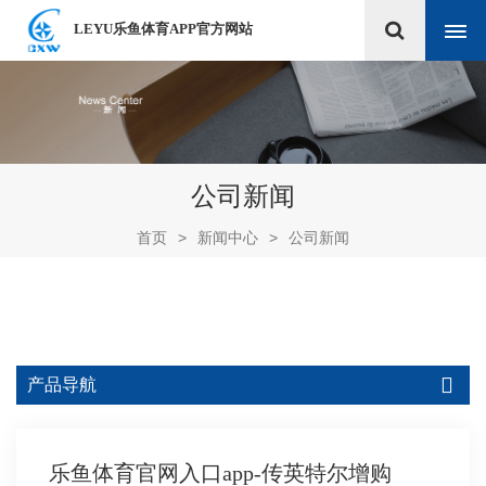
LEYU乐鱼体育APP官方网站
公司新闻
首页
>
新闻中心
>
公司新闻
产品导航
乐鱼体育官网入口app-传英特尔增购