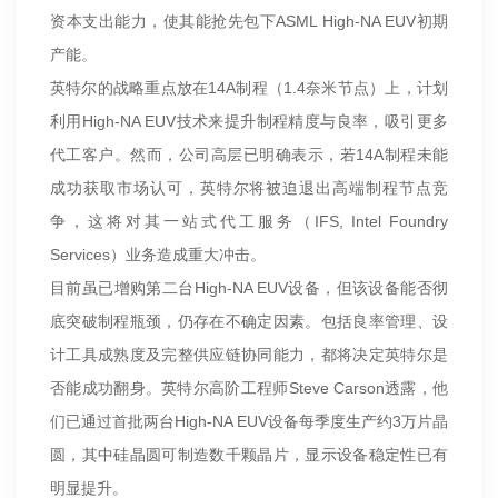
资本支出能力，使其能抢先包下ASML High-NA EUV初期
产能。
英特尔的战略重点放在14A制程（1.4奈米节点）上，计划
利用High-NA EUV技术来提升制程精度与良率，吸引更多
代工客户。然而，公司高层已明确表示，若14A制程未能
成功获取市场认可，英特尔将被迫退出高端制程节点竞
争，这将对其一站式代工服务（IFS, Intel Foundry
Services）业务造成重大冲击。
目前虽已增购第二台High-NA EUV设备，但该设备能否彻
底突破制程瓶颈，仍存在不确定因素。包括良率管理、设
计工具成熟度及完整供应链协同能力，都将决定英特尔是
否能成功翻身。英特尔高阶工程师Steve Carson透露，他
们已通过首批两台High-NA EUV设备每季度生产约3万片晶
圆，其中硅晶圆可制造数千颗晶片，显示设备稳定性已有
明显提升。