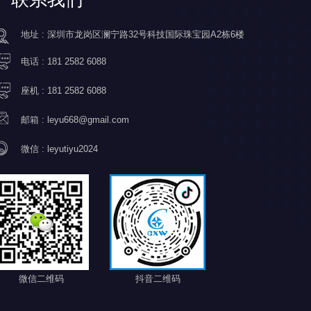
地址 : 深圳市龙岗区澜宁路32号科技国际珠宝园A2栋6楼
电话 :
181 2582 6088
座机 :
181 2582 6088
邮箱 :
leyu668@gmail.com
微信 :
leyutiyu2024
微信二维码
抖音二维码