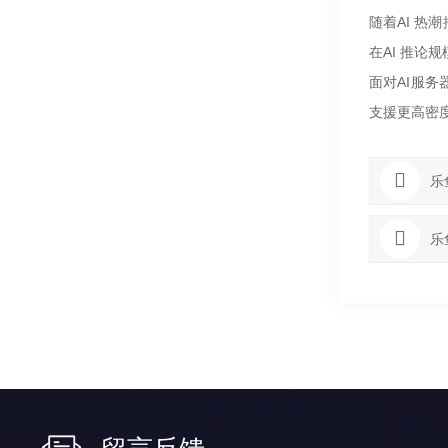
随着AI 热
在AI 推论
面对AI服
支援更高密
乐
乐