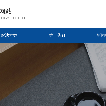
方网站
OGY CO.,LTD
解决方案
关于我们
新闻