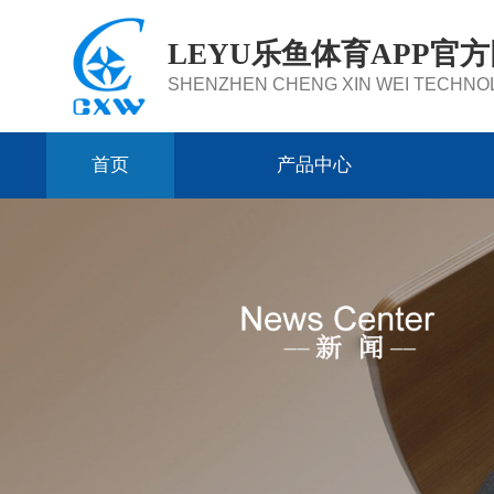
LEYU乐鱼体育APP官
SHENZHEN CHENG XIN WEI TECHNOL
首页
产品中心