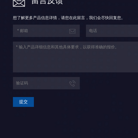
留言反馈
想了解更多产品信息详情，请您在此留言，我们会尽快回复您。