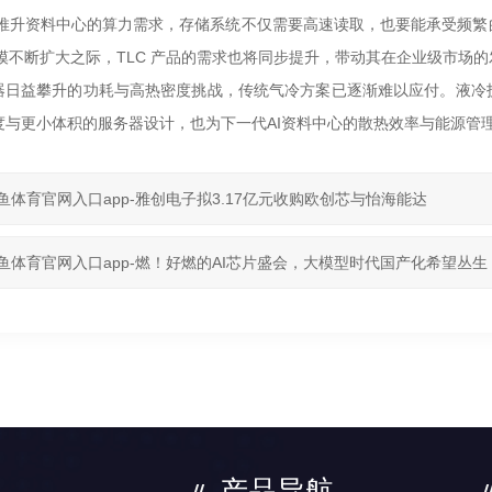
潮推升资料中心的算力需求，存储系统不仅需要高速读取，也要能承受频繁的写入
规模不断扩大之际，TLC 产品的需求也将同步提升，带动其在企业级市场
务器日益攀升的功耗与高热密度挑战，传统气冷方案已逐渐难以应付。液
度与更小体积的服务器设计，也为下一代AI资料中心的散热效率与能源管
鱼体育官网入口app-雅创电子拟3.17亿元收购欧创芯与怡海能达
鱼体育官网入口app-燃！好燃的AI芯片盛会，大模型时代国产化希望丛生
产品导航