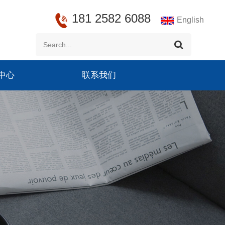
181 2582 6088
English
中心
联系我们