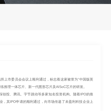
易所上市委员会会议上顺利通过，标志着这家被誉为“中国版英
训练推理一体芯片、新一代图形芯片及AISoC芯片的研发。
深创投、腾讯、字节跳动等多家知名投资机构。随着IPO的推
业，其IPO申请的顺利通过，向市场传递了未盈利科技企业上