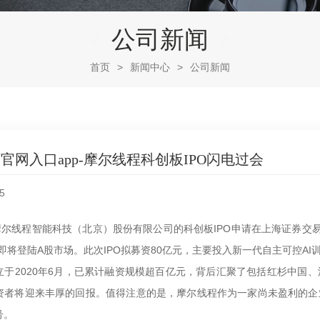
公司新闻
首页
>
新闻中心
>
公司新闻
官网入口app-摩尔线程科创板IPO闪电过会
5
，摩尔线程智能科技（北京）股份有限公司的科创板IPO申请在上海证券交
即将登陆A股市场。此次IPO拟募资80亿元，主要投入新一代自主可控AI
立于2020年6月，已累计融资规模超百亿元，背后汇聚了包括红杉中国、
资者将迎来丰厚的回报。值得注意的是，摩尔线程作为一家尚未盈利的企
号。