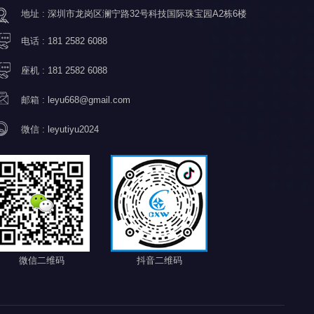
地址 : 深圳市龙岗区澜宁路32号科技国际珠宝园A2栋6楼
电话 :
181 2582 6088
座机 :
181 2582 6088
邮箱 :
leyu668@gmail.com
微信 :
leyutiyu2024
微信二维码
抖音二维码