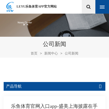
LEYU乐鱼体育APP官方网站
公司新闻
首页
>
新闻中心
>
公司新闻
产品导航
乐鱼体育官网入口app-盛美上海披露在手