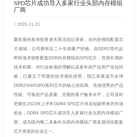
SPD芯片成功导入多家行业头部内存模组
厂商
2025-11-21
聚辰股份发布投资者关系活动记录表，在内存模组配套芯
片领域，公司拥有近二十年的量产经验。自DDR2世代起
即研发并销售配套DDR内存模组的SPD芯片，凭借长期的
技术积累、对行业标准的理解以及多年的产品和产业化经
验，已建立了明显的技术领先优势，现已发展成为全球
DDR2/3/4/5SPD系列芯片的核心供应商。凭借优秀的产品
性能、可靠的产品质量、完善的客户服务水平，公司及时
把握住2022年上半年DDR4 SPD芯片供应短缺带来的市场
机会，DDR4 SPD芯片成功导入多家行业头部内存模组厂
商，成为国内唯二具备向头部内存模组厂商直接供应配套
芯片资质的企业之一。