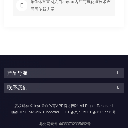
乐鱼体育官网入口app-国内厂商氧化镓技术布
局再传新进展
产品导航
联系我们
版权所有 © leyu乐鱼体育APP官方网站 All Rights Reserved.
IPv6 network supported
ICP备案 :
粤ICP备15057715号
粤公网安备 44030702005462号