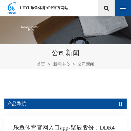
LEYU乐鱼体育APP官方网站
公司新闻
首页
>
新闻中心
>
公司新闻
产品导航
乐鱼体育官网入口app-聚辰股份：DDR4