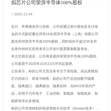
拟芯片公司荣湃半导体100%股权
2025-11-04
近日，帝奥微发布公告称，公司拟通过发行股份及支付现
金的方式购买董志伟等16名荣湃半导体（上海）有限公司
股东所持荣湃半导体100%股权，同时拟向不超过35名符
合条件的特定投资者非公开发行股票募集配套资金。
本次交易完成后，公司将直接持有荣湃半导体100%股权。
公司股票于2025年10月21日开市起复牌。
公告表示，标的公司主营业务专注于高性能、高品质模拟
芯片的设计、研发与销售。标的公司产品包括数字隔离
器、隔离接口、隔离驱动、隔离采样、光MOS等系列产
品，应用于汽车电子、工业控制、新能源、智能电表、智
能家电等众多领域。
标的公司凭借独创的电容智能分压技术（iDivider技术），