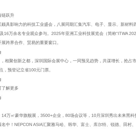
值链跃升
区颇具影响力的科技工业盛会，八展同期汇集汽车、电子、显示、新材料
展商及16万余名专业观众参与。2025年亚洲工业科技展览会（简称“ITWA
开展跨界合作、贸易的重要窗口。
-30日，相聚创新之都，深圳国际会展中心，一同预见趋势，共谋增长，抢
18点，预登记立省100元门票。
可了解更多
14万㎡豪华旗舰展，3500+企业，80场会议等，10月深圳秀出未来黑科
名中！NEPCON ASIA汇聚雅马哈、韩华、富士、库尔特、锐德、田村