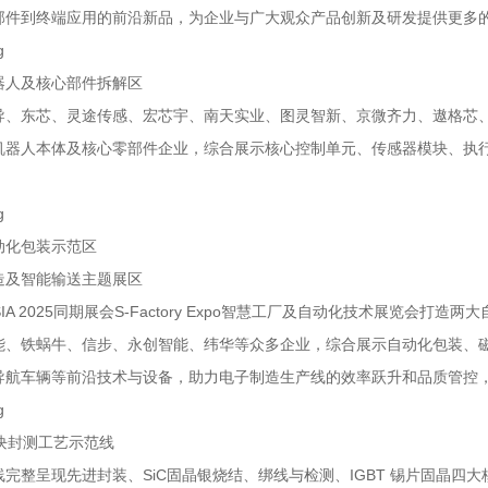
部件到终端应用的前沿新品，为企业与广大观众产品创新及研发提供更多
器人及核心部件拆解区
导、东芯、灵途传感、宏芯宇、南天实业、图灵智新、京微齐力、遨格芯
机器人本体及核心零部件企业，综合展示核心控制单元、传感器模块、执
动化包装示范区
造及智能输送主题展区
 ASIA 2025同期展会S-Factory Expo智慧工厂及自动化技术展
能、铁蜗牛、信步、永创智能、纬华等众多企业，综合展示自动化包装、
导航车辆等前沿技术与设备，助力电子制造生产线的效率跃升和品质管控
C模块封测工艺示范线
线完整呈现先进封装、SiC固晶银烧结、绑线与检测、IGBT 锡片固晶