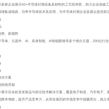
多家企业展示50+半导体封测设备及材料的工艺段串联，助力企业攻破工艺
围绕集成电路、功率半导体技术及应用，为半导体封测企业及观众提供前
坛
趋势、新视野
半导体、元器件、AI、具身智能、AI智能眼镜等多个细分主题，200位
。
解决方案
辑惊艳亮相
中展示百余款首发新品与前沿技术解决方案，覆盖电子制造、汽车电子、
现降本增效，提升产品竞争力，从而在激烈的市场竞争中脱颖而出，抢占