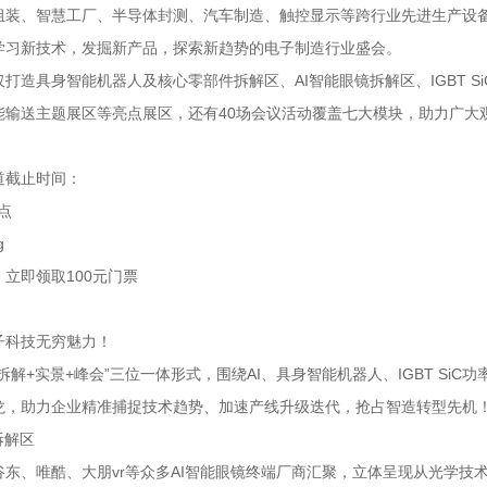
组装、智慧工厂、半导体封测、汽车制造、触控显示等跨行业先进生产设
学习新技术，发掘新产品，探索新趋势的电子制造行业盛会。
打造具身智能机器人及核心零部件拆解区、AI智能眼镜拆解区、IGBT 
能输送主题展区等亮点展区，还有40场会议活动覆盖七大模块，助力广大
道截止时间：
8点
立即领取100元门票
子科技无穷魅力！
拆解+实景+峰会”三位一体形式，围绕AI、具身智能机器人、IGBT S
龙，助力企业精准捕捉技术趋势、加速产线升级迭代，抢占智造转型先机
拆解区
谷东、唯酷、大朋vr等众多AI智能眼镜终端厂商汇聚，立体呈现从光学技