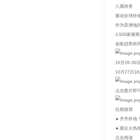
八展跨界
驱动全球价
作为亚洲地
3,500家
创新趋势和
10月28
10月27日
点击图片即
往期推荐
►齐齐炸场！
►观众火热报
点击阅读