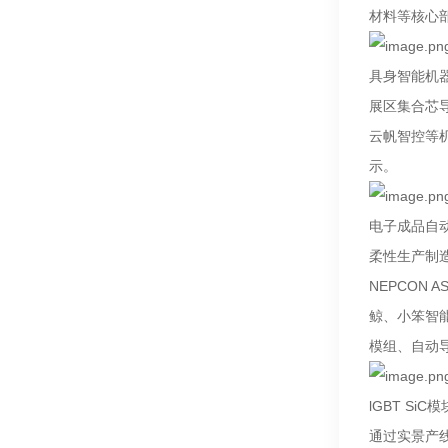
材料等核心
具身智能机
展区集合芯
云帆智控等
示。
电子成品自
柔性生产制
NEPCON
鲸、小笨智
模组、自动
lGBT Si
通过实景产