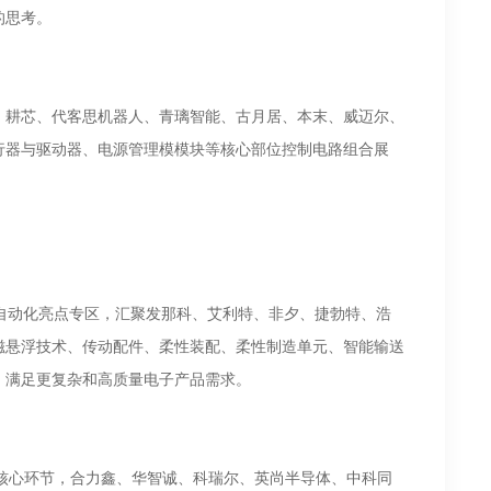
的思考。
、耕芯、代客思机器人、青璃智能、古月居、本末、威迈尔、
行器与驱动器、电源管理模模块等核心部位控制电路组合展
览会打造两大自动化亮点专区，汇聚发那科、艾利特、非夕、捷勃特、浩
磁悬浮技术、传动配件、柔性装配、柔性制造单元、智能输送
，满足更复杂和高质量电子产品需求。
四大核心环节，合力鑫、华智诚、科瑞尔、英尚半导体、中科同