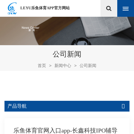
LEYU乐鱼体育APP官方网站
公司新闻
首页
>
新闻中心
>
公司新闻
产品导航
乐鱼体育官网入口app-长鑫科技IPO辅导