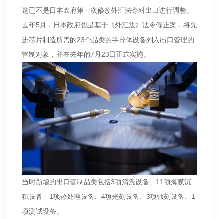
这已不是日本政府第一次修改外汇法令对出口进行调整。
去年5月，日本政府也是基于《外汇法》法令修正案，将先
进芯片制造所需的23个品类的半导体设备列入出口管理的
管制对象，并在去年的7月23日正式实施。
当时新增的出口管制品类包括3项清洗设备、11项薄膜沉
积设备、1项热处理设备、4项光刻设备、3项蚀刻设备、1
项测试设备。