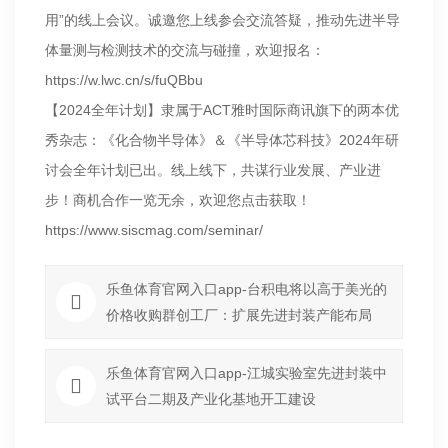
用”的线上会议。诚邀您上线参会交流答疑，推动先进半导
体量测与检测技术的交流与碰撞，欢迎报名：
https://w.lwc.cn/s/fuQBbu
【2024全年计划】隶属于ACT雅时国际商讯旗下的两本优
秀杂志：《化合物半导体》＆《半导体芯科技》2024年研
讨会全年计划已出。线上线下，共谋行业发展、产业进
步！商机合作一览无余，欢迎您点击获取！
https://www.siscmag.com/seminar/
乐鱼体育官网入口app-台积电将以高于美光的
价格收购群创工厂：扩展先进封装产能布局
乐鱼体育官网入口app-江城实验室先进封装中
试平台二期及产业化基地开工建设