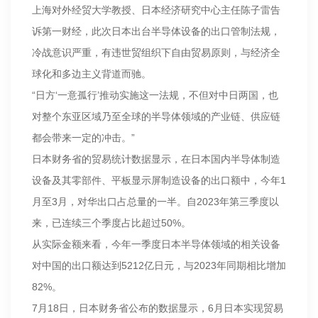
上海对外经贸大学教授、日本经济研究中心主任陈子雷告
诉第一财经，此次日本出台半导体设备的出口管制法规，
冷战意识严重，有违世贸组织下自由贸易原则，与经济全
球化和多边主义背道而驰。
“日方‘一意孤行’推动实施这一法规，不但对中日两国，也
对整个东亚区域乃至全球的半导体领域的产业链、供应链
都会带来一定的冲击。”
日本财务省的贸易统计数据显示，在日本国内半导体制造
设备及其零部件、平板显示屏制造设备的出口额中，今年1
月至3月，对华出口占总量的一半。自2023年第三季度以
来，已连续三个季度占比超过50%。
从实际金额来看，今年一季度日本半导体领域的相关设备
对中国的出口额达到5212亿日元，与2023年同期相比增加
82%。
7月18日，日本财务省公布的数据显示，6月日本实现贸易